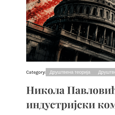
Category:
Друштвена теорија
Друштв
Никола Павловић
индустријски ко