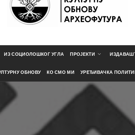
АР ЗА КУЛ
ологија, историја, култура, политика, геопол
ИЗ СОЦИОЛОШКОГ УГЛА
ПРОЈЕКТИ
ИЗДАВАШ
 – АРХЕ
УЛТУРНУ ОБНОВУ
КО СМО МИ
УРЕЂИВАЧКА ПОЛИТИ