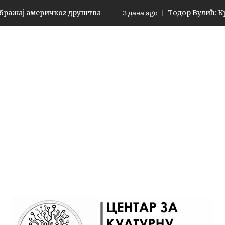
ричког друштва
Тодор Вулић: Краљевић Ма
3 дана ago