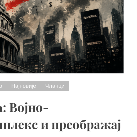
о
Најновије
Чланци
: Војно-
мплекс и преображај