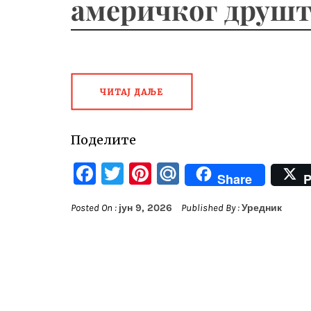
америчког друшт
ЧИТАЈ ДАЉЕ
Поделите
Facebook
Twitter
Pinterest
Mail.Ru
Share
P
Posted On :
јун 9, 2026
Published By :
Уредник